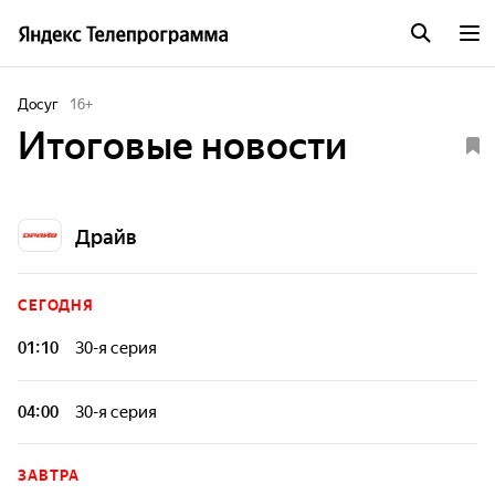
Досуг
16
+
Итоговые новости
Драйв
СЕГОДНЯ
01:10
30-я серия
Итоговая программа представляет собой выборку за
неделю из самых интересных и неожиданных новостей в
04:00
30-я серия
автомобильной сфере, вошедших в ежедневные выпуски.
Итоговая программа представляет собой выборку за
неделю из самых интересных и неожиданных новостей в
ЗАВТРА
автомобильной сфере, вошедших в ежедневные выпуски.