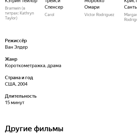
Кэтрин Тейлор
Трейси
Морокко
Крист
Спенсер
Омари
Санть
Bramwin (в
титрах: Kathryn
Carol
Victor Rodriguez
Margar
Taylor)
Rodrig
Режиссёр
Ван Элдер
Жанр
короткометражка, драма
Страна и год
США, 2004
Длительность
15 минут
Другие фильмы