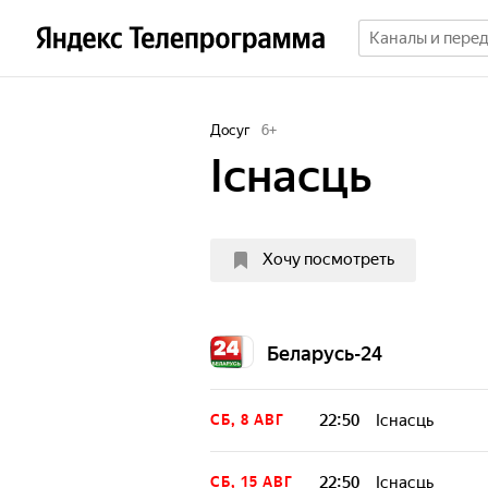
Досуг
6
+
Iснасць
Хочу посмотреть
Беларусь-24
22:50
Iснасць
СБ, 8 АВГ
22:50
Iснасць
СБ, 15 АВГ