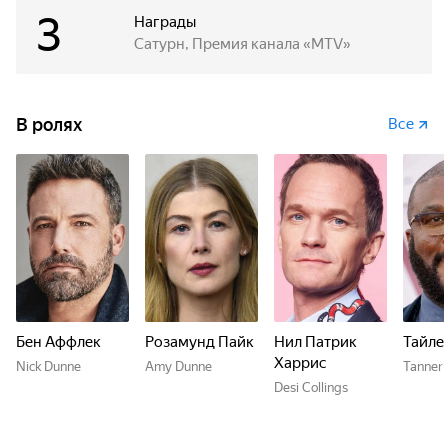
3
Награды
Сатурн, Премия канала «MTV»
В ролях
Все
Бен Аффлек
Розамунд Пайк
Нил Патрик
Тайле
Харрис
Nick Dunne
Amy Dunne
Tanner 
Desi Collings