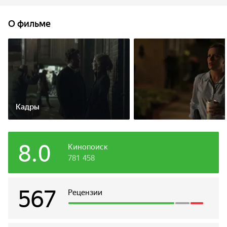
подсказок в игре «охота за сокровищами» - жена
ежегодно устраивала её для своего обожаемого мужа. И
О фильме
похоже, что эти подсказки дают шанс пролить свет на
судьбу исчезнувшей.
Кадры
8.0
Кинопоиск
781 458
567
Рецензии