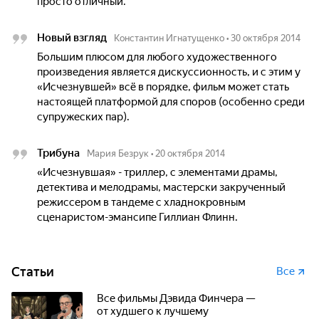
просто отличный.
Новый взгляд
Константин Игнатущенко
•
30 октября 2014
Большим плюсом для любого художественного
произведения является дискуссионность, и с этим у
«Исчезнувшей» всё в порядке, фильм может стать
настоящей платформой для споров (особенно среди
супружеских пар).
Трибуна
Мария Безрук
•
20 октября 2014
«Исчезнувшая» - триллер, с элементами драмы,
детектива и мелодрамы, мастерски закрученный
режиссером в тандеме с хладнокровным
сценаристом-эмансипе Гиллиан Флинн.
Статьи
Все
Все фильмы Дэвида Финчера —
от худшего к лучшему