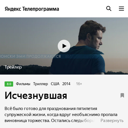
Трейлер
Фильмы
Триллер
США
2014
16
+
8.0
Исчезнувшая
Всё было готово для празднования пятилетия
супружеской жизни, когда вдруг необъяснимо пропала
виновница торжества. Остались следы борьбы в доме,
Развернуть
кровь, которую явно пытались стереть, и цепочка