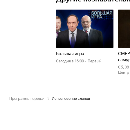
Большая игра
СМЕР
саму
Сегодня
в 16:00
•
Первый
сб, 0
Центр
Программа передач
Исчезновение слонов