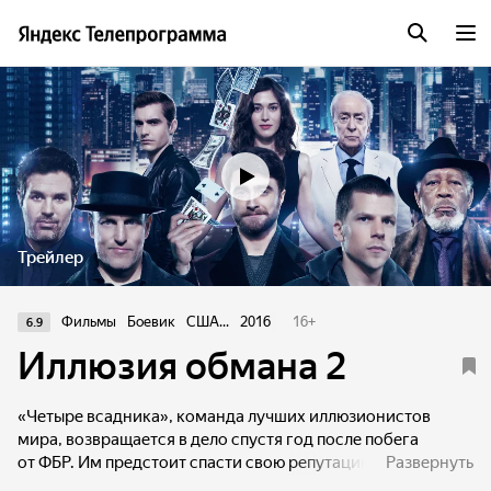
Трейлер
Фильмы
Боевик
США...
2016
16
+
6.9
Иллюзия обмана 2
«Четыре всадника», команда лучших иллюзионистов
мира, возвращается в дело спустя год после побега
от ФБР. Им предстоит спасти свою репутацию и вывести
Развернуть
на чистую воду жестокого руководителя