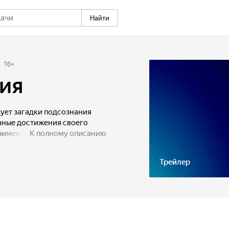
Найти
16
+
ия
ует загадки подсознания
учные достижения своего
римент со своим разумом,
К полному описанию
ны ему откроются и к каким
ёт.
Трейлер