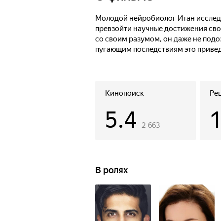
Молодой нейробиолог Итан исследу
превзойти научные достижения сво
со своим разумом, он даже не подо
пугающим последствиям это привед
Кинопоиск
Ре
5.4
2 663
В ролях