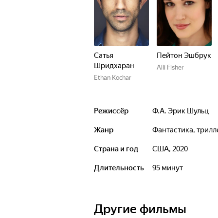
Сатья
Пейтон Эшбрук
Шридхаран
Alli Fisher
Ethan Kochar
Режиссёр
Ф.А. Эрик Шульц
Жанр
фантастика, трил
Страна и год
США, 2020
Длительность
95 минут
Другие фильмы