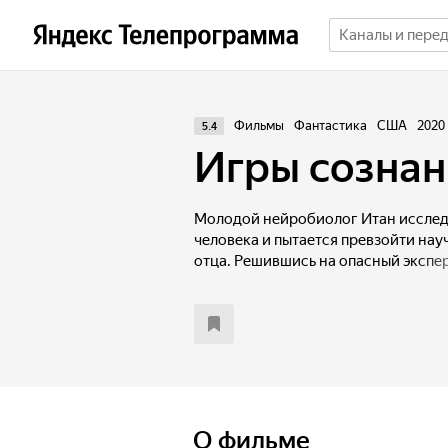
Фильмы
Фантастика
США
2020
5.4
Игры сознан
Молодой нейробиолог Итан исслед
человека и пытается превзойти на
отца. Решившись на опасный экспе
он даже не подозревает, какие тай
пугающим последствиям это привед
О фильме