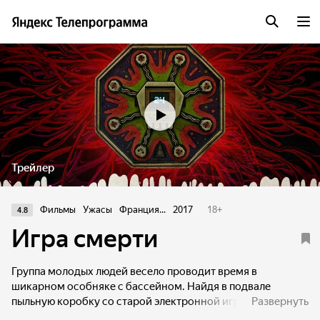
Трейлер
Фильмы
Ужасы
Франция...
2017
18
+
4.8
Игра смерти
Группа молодых людей весело проводит время в
шикарном особняке с бассейном. Найдя в подвале
пыльную коробку со старой электронной игрой под
Развернуть
недвусмысленным названием «Игра смерти», они решают