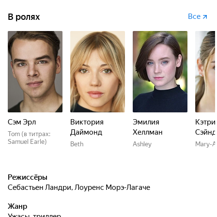
В ролях
Все
Сэм Эрл
Виктория
Эмилия
Кэтри
Даймонд
Хеллман
Сэйнд
Tom (в титрах:
Samuel Earle)
Beth
Ashley
Mary-A
Режиссёры
Себастьен Ландри
,
Лоуренс Морэ-Лагаче
Жанр
ужасы, триллер