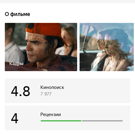
в неё сыграть. Шутки ради друзья прикладывают пальцы к
пластмассовым черепкам, из которых внезапно
О фильме
выскакивают иглы и кровью подписывают их согласия с
правилами: пока идёт отсчёт, участники должны кого-
нибудь убить. На табло игры загораются цифры, но ребята
всё ещё не воспринимают происходящее всерьёз.
Кадры
4.8
Кинопоиск
7 977
4
Рецензии