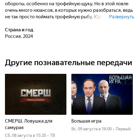
обороты, особенно на трофейную щуку. Но в этой ловле
очень много нюансов, в которых нужно разобраться, ведь
не так просто поймать трофейную рыбу. Юрий Хохлов и
Развернуть
соведущие расскажут и покажут, как ловить крупную щуку
на здоровенные приманки. Многих рыбаков может
Страна и год
шокировать по-настоящему крупный размер приманок,
Россия, 2024
но мы на деле покажем, что такое игра по-крупному!
Другие познавательные передачи
СМЕРШ. Ловушка для
Большая игра
самурая
вс, 09 августа
в 16:00
•
Первый
сб, 08 августа
в 15:20
•
ТВ