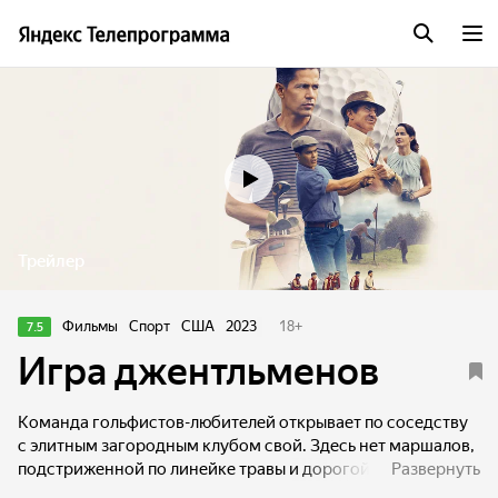
Трейлер
Фильмы
Спорт
США
2023
18
+
7.5
Игра джентльменов
Команда гольфистов-любителей открывает по соседству
с элитным загородным клубом свой. Здесь нет маршалов,
подстриженной по линейке травы и дорогой экипировки.
Развернуть
Все своими руками. Но тот, кто преодолеет бункеры