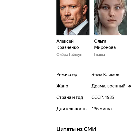
Алексей
Ольга
Кравченко
Миронова
Флёра Гайшун
Глаша
Режиссёр
Элем Климов
Жанр
драма, военный, 
Страна и год
СССР, 1985
Длительность
136 минут
Цитаты из СМИ