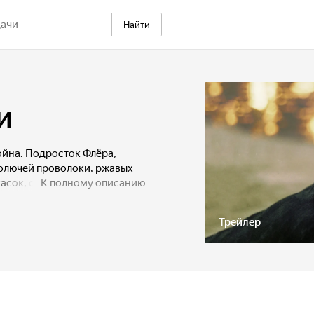
Найти
+
и
ойна. Подросток Флёра,
олючей проволоки, ржавых
асок, отправляется в лес
К полному описанию
Трейлер