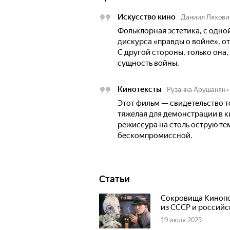
Искусство кино
Даниил Ляхови
Фольклорная эстетика, с одно
дискурса «правды о войне», о
С другой стороны, только она,
сущность войны.
Кинотексты
Рузанна Арушанян
•
Этот фильм — свидетельство т
тяжелая для демонстрации в ки
режиссура на столь острую те
бескомпромиссной.
Статьи
Сокровища Кинопо
из СССР и россий
19 июля 2025