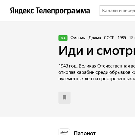
Фильмы
Драма
СССР
1985
18
8.4
Иди и смотр
1943 год, Великая Отечественная в
откопав карабин среди обрывков к
пулемётных лент и простреленных к
к партизанам.
Патриот