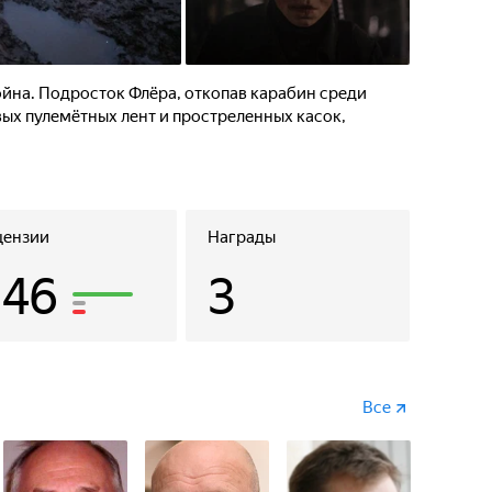
ойна. Подросток Флёра, откопав карабин среди
ых пулемётных лент и простреленных касок,
цензии
Награды
146
3
Все