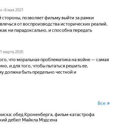
ч
•
6 мая 2021
й стороны, позволяет фильму выйти за рамки
твлечься от воспроизводства исторических реалий.
 как ни парадоксально, и способна передать
1 марта 2020
ого, что моральная проблематика на войне — самая
но, и для того, чтобы пытаться решить ее,
му должна быть предельно честной и
Все
иска: обед Кроненберга, фильм-катастрофа
ский дебют Майкла Мэдсена