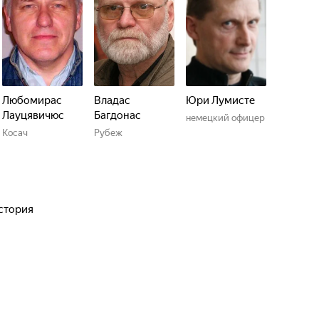
Любомирас
Владас
Юри Лумисте
Лауцявичюс
Багдонас
немецкий офицер
Косач
Рубеж
история