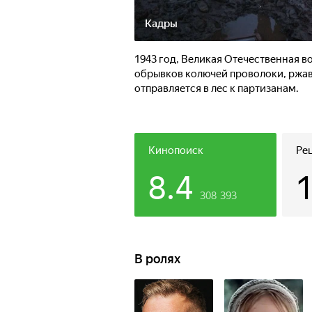
Кадры
1943 год, Великая Отечественная в
обрывков колючей проволоки, ржав
отправляется в лес к партизанам.
Кинопоиск
Ре
8.4
308 393
В ролях