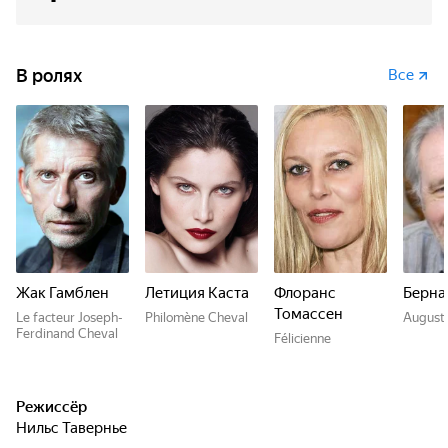
В ролях
Все
Жак Гамблен
Летиция Каста
Флоранс
Берна
Томассен
Le facteur Joseph-
Philomène Cheval
August
Ferdinand Cheval
Félicienne
Режиссёр
Нильс Тавернье