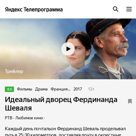
Трейлер
Фильмы
Драма
Франция...
2017
12
+
8.0
Идеальный дворец Фердинанда
Шеваля
РТВ - Любимое кино ·
Каждый день почтальон Фердинанд Шеваль проделывал
путь в 25-30 километров, доставляя почту в окрестные