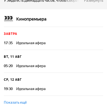
У Эйды есть двенадцать часов, чтобы собрать команду
Развернуть
и украсть для них крупную партию бриллиантов, а заодно
разработать план побега — ведь владельцы бриллиантов
не привыкли прощать тех, кто их обокрал.
Кинопремьера
ЗАВТРА
17:35
Идеальная афера
ВТ, 11 АВГ
05:20
Идеальная афера
СР, 12 АВГ
19:30
Идеальная афера
Показать ещё