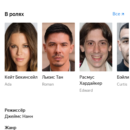
В ролях
Все
Кейт Бекинсейл
Льюис Тан
Расмус
Бэйли
Хардайкер
Ada
Roman
Curtis
Edward
Режиссёр
Джеймс Нанн
Жанр