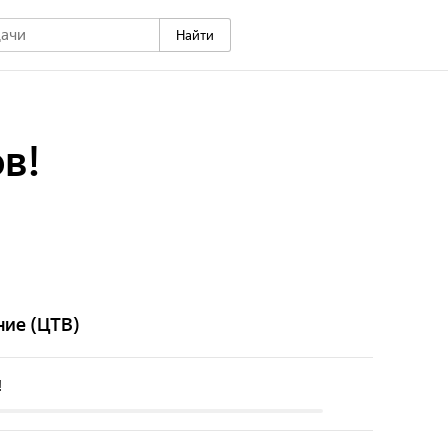
Найти
в!
ние (ЦТВ)
!