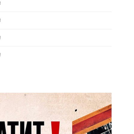
!
!
!
!