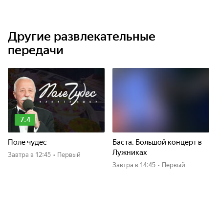
которые являются сильнейшими спиннингистами страны,
будут делиться своей тактикой и раскрывать секреты
ловли, не зная, кто из них впереди, ведь итоги они узнают
Другие развлекательные
накануне выхода последнего эпизода! Вас ждут
невероятный драйв, куча полезной рыболовной
передачи
информации, подводные съемки и драматичные события!
7.4
Поле чудес
Баста. Большой концерт в
Лужниках
Завтра
в 12:45
•
Первый
Завтра
в 14:45
•
Первый