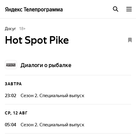
Досуг
18
+
Hot Spot Pike
Диалоги о рыбалке
ЗАВТРА
23:02
Сезон 2. Специальный выпуск
Hot Spot Pike - первый рыболовный турнир в России, где
команды сами выбирают места ловли и борются друг с
СР, 12 АВГ
другом в одно время, но на разных водоёмах. Участники,
сильнейшие рыболовы страны, поделятся тактикой и
05:04
Сезон 2. Специальный выпуск
секретами ловли.
Hot Spot Pike - первый рыболовный турнир в России, где