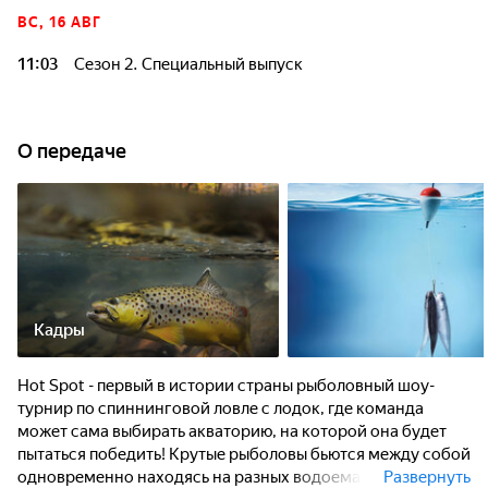
команды сами выбирают места ловли и борются друг с
ВС, 16 АВГ
другом в одно время, но на разных водоёмах. Участники,
сильнейшие рыболовы страны, поделятся тактикой и
11:03
Сезон 2. Специальный выпуск
секретами ловли.
Hot Spot Pike - первый рыболовный турнир в России, где
команды сами выбирают места ловли и борются друг с
другом в одно время, но на разных водоёмах. Участники,
О передаче
сильнейшие рыболовы страны, поделятся тактикой и
секретами ловли.
Кадры
Hot Spot - первый в истории страны рыболовный шоу-
турнир по спиннинговой ловле с лодок, где команда
может сама выбирать акваторию, на которой она будет
пытаться победить! Крутые рыболовы бьются между собой
одновременно находясь на разных водоемах Участники,
Развернуть