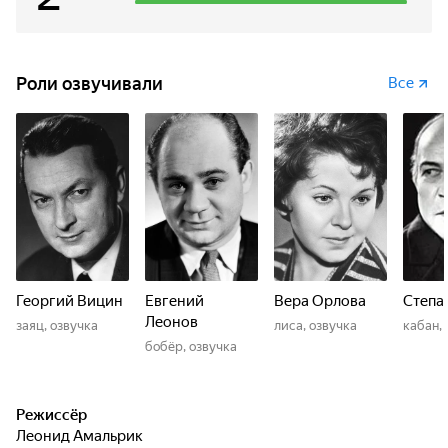
Роли озвучивали
Все
Георгий Вицин
Евгений
Вера Орлова
Степа
Леонов
заяц, озвучка
лиса, озвучка
кабан, 
бобёр, озвучка
Режиссёр
Леонид Амальрик