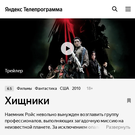
Трейлер
Фильмы
Фантастика
США
2010
18
+
6.5
Хищники
Наемник Ройс невольно вынужден возглавить группу
профессионалов, выполняющих загадочную миссию на
неизвестной планете. За исключением опального доктора
Развернуть
все они - хладнокровные убийцы: наемники, гангстеры,