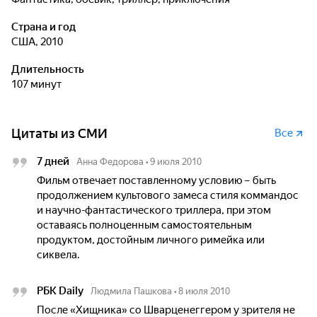
Страна и год
США, 2010
Длительность
107 минут
Цитаты из СМИ
Все
7 дней
Анна Федорова
•
9 июля 2010
Фильм отвечает поставленному условию – быть
продолжением культового замеса стиля коммандос
и научно-фантастического триллера, при этом
оставаясь полноценным самостоятельным
продуктом, достойным личного римейка или
сиквела.
РБК Daily
Людмила Пашкова
•
8 июля 2010
После «Хищника» со Шварценеггером у зрителя не