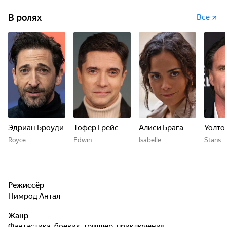
В ролях
Все
Эдриан Броуди
Тофер Грейс
Алиси Брага
Уолто
Royce
Edwin
Isabelle
Stans
Режиссёр
Нимрод Антал
Жанр
фантастика, боевик, триллер, приключения