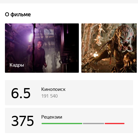
осужденные и участники отрядов смерти - людские
«хищники». Но когда их начинает систематически
О фильме
преследовать и истреблять невообразимое чудовище,
становится очевидно, что теперь они в роли своих жертв.
Кадры
6.5
Кинопоиск
191 540
375
Рецензии