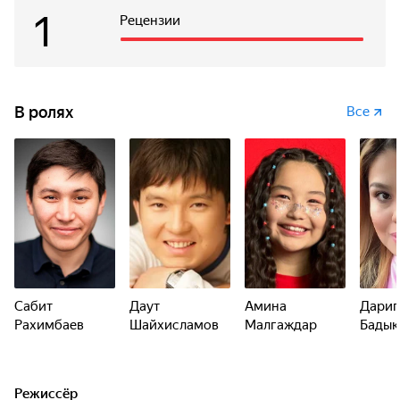
1
Рецензии
В ролях
Все
Сабит
Даут
Амина
Дариг
Рахимбаев
Шайхисламов
Малгаждар
Бадык
Режиссёр