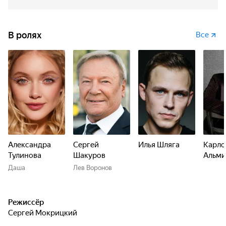
В ролях
Все
Александра
Сергей
Илья Шляга
Карло
Тулинова
Шакуров
Альми
Даша
Лев Воронов
Режиссёр
Сергей Мокрицкий