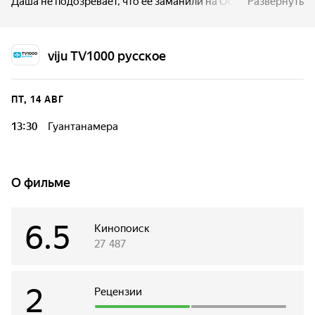
Даша не подозревает, что её заманили на Остров Свободы
Развернуть
в связи с поисками пропавшего много лет назад
важнейшего документа, способного изменить
ход истории. Незадолго до кубинской революции её дед-
viju TV1000 русское
разведчик нашёл этот документ, однако провалил задание
из-за любви. Теперь 82-летнему спецагенту в отставке
придется вернуться на Кубу, чтобы освободить внучку
ПТ, 14 АВГ
из заложников, простить и попросить прощения
за ошибки молодости.
13:30
Гуантанамера
О фильме
6.5
Кинопоиск
27 487
2
Рецензии