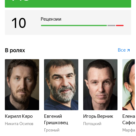
10
Рецензии
В ролях
Все
Кирилл Кяро
Евгений
Игорь Верник
Елена
Гришковец
Сафон
Никита Осипов
Потоцкий
Грозный
Марфа