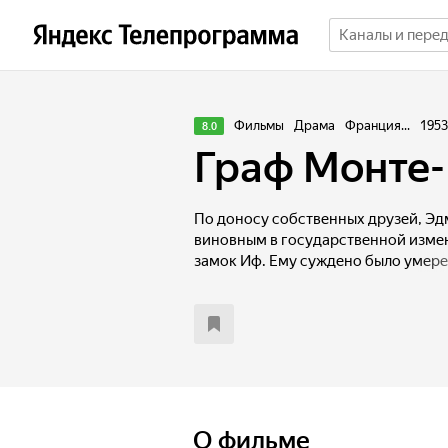
Фильмы
Драма
Франция...
1953
8.0
Граф Монте
По доносу собственных друзей, Эд
виновным в государственной измен
замок Иф. Ему суждено было умерет
сводит юношу с другим заключенны
перед смертью раскрывает Дантесу
сокровищах, спрятанных на затеря
Кристо и подсказывает идею побег
из тюрьмы, Дантес разыскивает со
возвращается в свой город под им
чтобы вершить справедливый суд на
его заточению в темницу.
О фильме