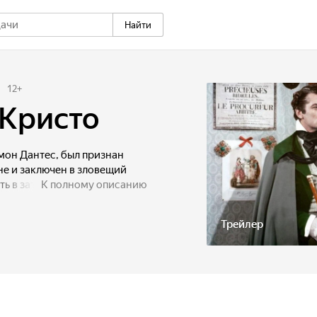
Найти
12
+
-Кристо
мон Дантес, был признан
е и заключен в зловещий
ь в заточении, но судьба
К полному описанию
м - аббатом Фариа, который
 тайну о несметных
Трейлер
нном в море острове Монте-
а. Совершив дерзкий побег
кровища аббата и
енем Графа Монте-Кристо,
д теми, кто был причастен к