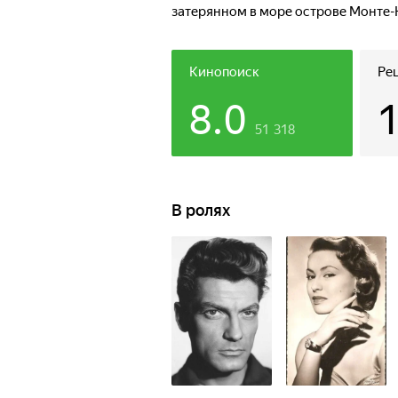
затерянном в море острове Монте-
дерзкий побег из тюрьмы, Дантес р
свой город под именем Графа Монт
теми, кто был причастен к его зато
Кинопоиск
Ре
8.0
51 318
В ролях