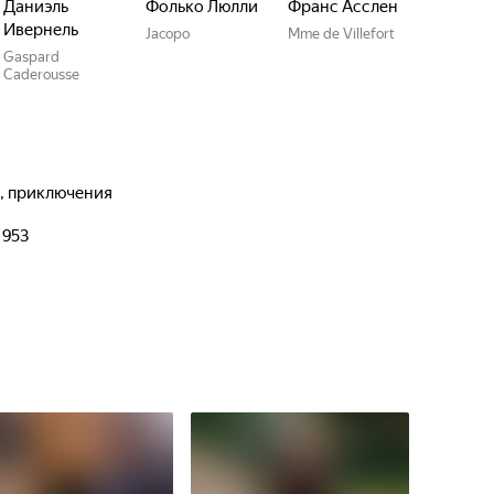
Даниэль
Фолько Люлли
Франс Асслен
Ивернель
Jacopo
Mme de Villefort
Gaspard
Caderousse
а, приключения
1953