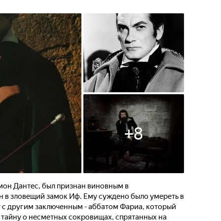
+
8
мон Дантес, был признан виновным в
н в зловещий замок Иф. Ему суждено было умереть в
у с другим заключенным - аббатом Фариа, который
 тайну о несметных сокровищах, спрятанных на