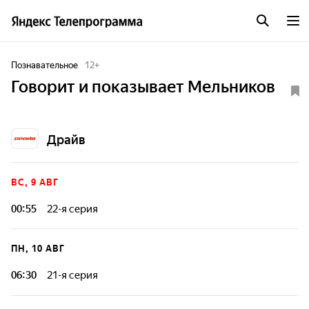
Познавательное
12
+
Говорит и показывает Мельников
Драйв
ВС, 9 АВГ
00:55
22-я серия
Известный автомобильный журналист Владимир
Мельников рассказывает о машинах недавнего прошлого,
ПН, 10 АВГ
оставивших заметный след в сердцах неравнодушных к
автомобилям людей. При этом показывая хорошо
06:30
21-я серия
сохранившиеся экземпляры этих особенных автомобилей.
Известный автомобильный журналист Владимир
Мельников рассказывает о машинах недавнего прошлого,