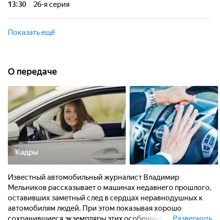
13:30
26-я серия
оставивших заметный след в сердцах неравнодушных к
автомобилям людей. При этом показывая хорошо
Известный автомобильный журналист Владимир
сохранившиеся экземпляры этих особенных автомобилей.
Мельников рассказывает о машинах недавнего прошлого,
Показать ещё
оставивших заметный след в сердцах неравнодушных к
автомобилям людей. При этом показывая хорошо
сохранившиеся экземпляры этих особенных автомобилей.
О передаче
Кадры
Известный автомобильный журналист Владимир
Мельников рассказывает о машинах недавнего прошлого,
оставивших заметный след в сердцах неравнодушных к
автомобилям людей. При этом показывая хорошо
сохранившиеся экземпляры этих особенных
Развернуть