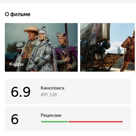
одного, начались проблемы: срочно излечить
неизлечимую хандру князя Филимона, победить
О фильме
непобедимого силача Бамбулу, защитить княжество
от коварных врагов и жадных предателей. И впервые
в жизни встретить принцессу. Столько дел, что голова
кругом идет! В опасных приключениях моряку помогает
верный друг — маленький дракон Горыныч, который
считает Лёху родной мамой. Но друзей ждет огромный
сюрприз.
Кадры
6.9
Кинопоиск
491 528
6
Рецензии