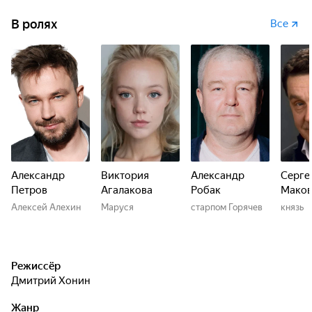
В ролях
Все
Александр
Виктория
Александр
Серге
Петров
Агалакова
Робак
Маков
Алексей Алехин
Маруся
старпом Горячев
князь
Режиссёр
Дмитрий Хонин
Жанр