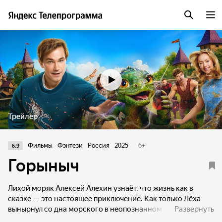
Трейлер
Фильмы
Фэнтези
Россия
2025
6
+
6.9
Горыныч
Лихой моряк Алексей Алехин узнаёт, что жизнь как в
сказке — это настоящее приключение. Как только Лёха
вынырнул со дна морского в неопознанном княжестве,
Развернуть
и едва успел спасти малыша-дракончика, оставшегося