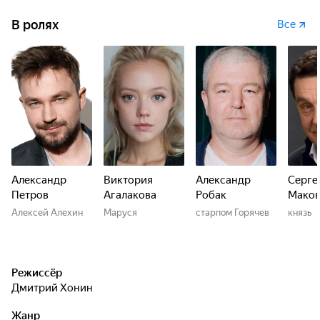
В ролях
Все
Александр
Виктория
Александр
Серге
Петров
Агалакова
Робак
Маков
Алексей Алехин
Маруся
старпом Горячев
князь
Режиссёр
Дмитрий Хонин
Жанр