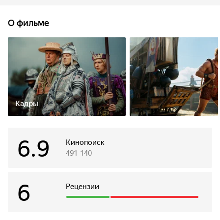
одного, начались проблемы: срочно излечить
неизлечимую хандру князя Филимона, победить
О фильме
непобедимого силача Бамбулу, защитить княжество
от коварных врагов и жадных предателей. И впервые
в жизни встретить принцессу. Столько дел, что голова
кругом идет! В опасных приключениях моряку помогает
верный друг — маленький дракон Горыныч, который
считает Лёху родной мамой. Но друзей ждет огромный
сюрприз.
Кадры
6.9
Кинопоиск
491 140
6
Рецензии