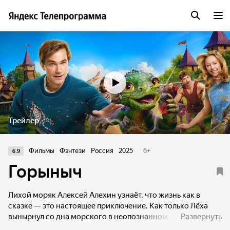
Трейлер
Фильмы
Фэнтези
Россия
2025
6
+
6.9
Горыныч
Лихой моряк Алексей Алехин узнаёт, что жизнь как в
сказке — это настоящее приключение. Как только Лёха
вынырнул со дна морского в неопознанном княжестве,
Развернуть
и едва успел спасти малыша-дракончика, оставшегося