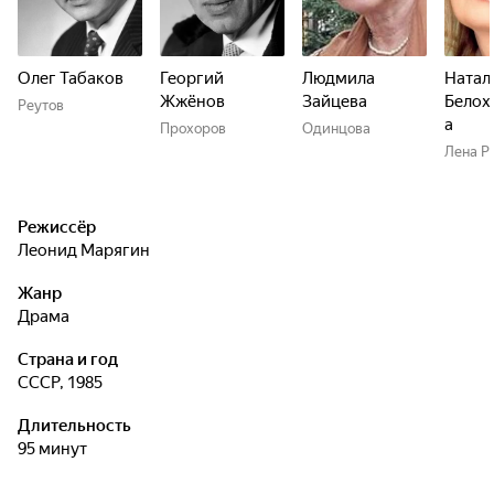
Олег Табаков
Георгий
Людмила
Натал
Жжёнов
Зайцева
Белох
Реутов
а
Прохоров
Одинцова
Лена Р
Режиссёр
Леонид Марягин
Жанр
драма
Страна и год
СССР, 1985
Длительность
95 минут