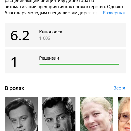
расценивающим инициативу директора по
автоматизации предприятия как прожектерство. Однако
благодаря молодым специалистам директор добивается
Развернуть
реализации своих планов, решив и демографическую
проблему текстильного городка, обеспечив рабочими
6.2
местами мужчин.
Кинопоиск
1 006
1
Рецензии
В ролях
Все