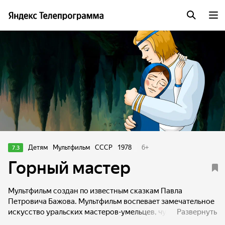
Детям
Мультфильм
СССР
1978
6
+
7.3
Горный мастер
Мультфильм создан по известным сказкам Павла
Петровича Бажова. Мультфильм воспевает замечательное
искусство уральских мастеров-умельцев, чудесных
Развернуть
резчиков по камню. Одновременно фильм рассказывает о