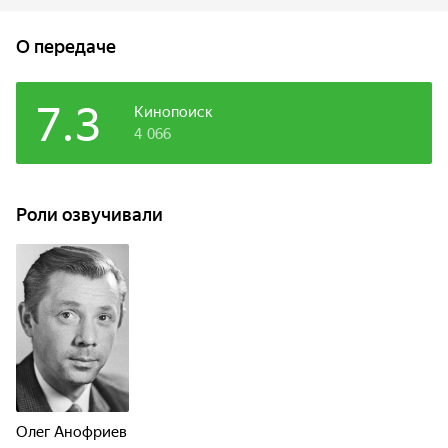
богатстве души трудового человека, о его верности и
преданной любви.
О передаче
7.3
Кинопоиск
4 066
Роли озвучивали
Олег Анофриев