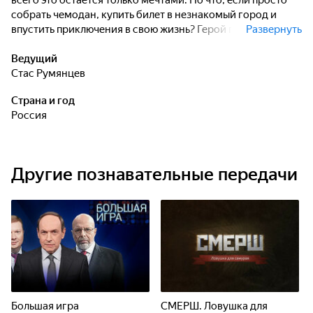
всего это остается только мечтами. Но что, если просто
собрать чемодан, купить билет в незнакомый город и
впустить приключения в свою жизнь? Герой программы
Развернуть
Стас Румянцев - актер, каскадер и любитель экстрима -
отправляется в путешествие, чтобы рассказать зрителю
Ведущий
увлекательную историю.
Стас Румянцев
Страна и год
Россия
Другие познавательные передачи
Большая игра
СМЕРШ. Ловушка для