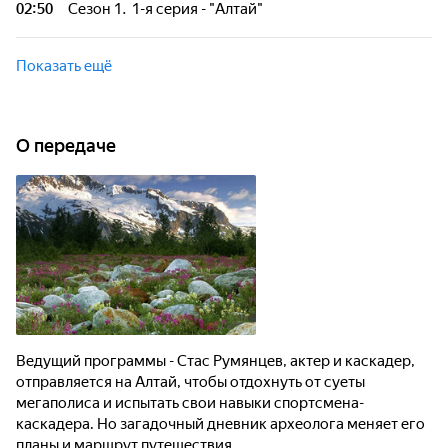
02:50
Сезон 1. 1-я серия - "Алтай"
планы и маршрут путешествия...
Ведущий программы - Стас Румянцев, актер и каскадер,
отправляется на Алтай, чтобы отдохнуть от суеты
Показать ещё
мегаполиса и испытать свои навыки спортсмена-
каскадера. Но загадочный дневник археолога меняет его
планы и маршрут путешествия...
О передаче
Ведущий программы - Стас Румянцев, актер и каскадер,
отправляется на Алтай, чтобы отдохнуть от суеты
мегаполиса и испытать свои навыки спортсмена-
каскадера. Но загадочный дневник археолога меняет его
планы и маршрут путешествия...