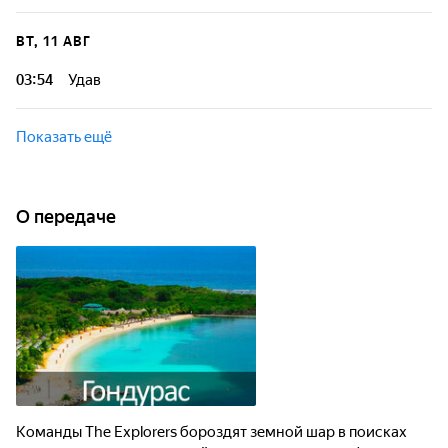
Гондурас - это удивительная страна в Центральной
Америке. Она граничит с Карибским морем на севере и
ВТ, 11 АВГ
Тихим океаном на юге, что делает её прекрасным местом
для любителей пляжного отдыха.
03:54
Удав
Гондурас - это удивительная страна в Центральной
Америке. Она граничит с Карибским морем на севере и
Показать ещё
Тихим океаном на юге, что делает её прекрасным местом
для любителей пляжного отдыха.
О передаче
Команды The Explorers бороздят земной шар в поисках