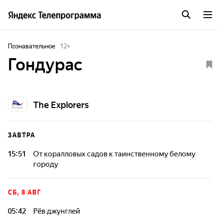
Познавательное
12
+
Гондурас
The Explorers
ЗАВТРА
15:51
От коралловых садов к таинственному белому
городу
В этом эпизоде мы отправляемся в захватывающее
путешествие, которое объединяет подводные красоты и
СБ, 8 АВГ
исторические тайны этого уникального региона.
05:42
Рёв джунглей