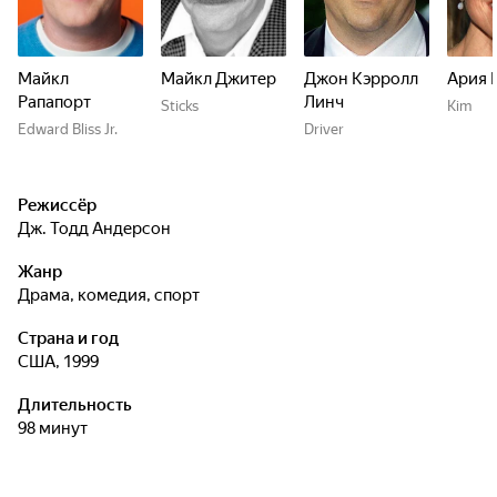
Майкл
Майкл Джитер
Джон Кэрролл
Ария 
Рапапорт
Линч
Sticks
Kim
Edward Bliss Jr.
Driver
Режиссёр
Дж. Тодд Андерсон
Жанр
драма, комедия, спорт
Страна и год
США, 1999
Длительность
98 минут