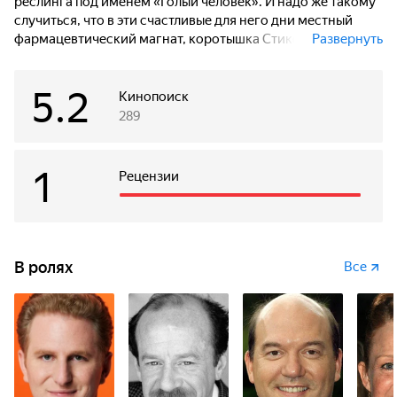
реслинга под именем «Голый человек». И надо же такому
случиться, что в эти счастливые для него дни местный
фармацевтический магнат, коротышка Стикс Вэрона
Развернуть
захотел прибрать к рукам аптеку, принадлежащую
родителям Эда.
5.2
Кинопоиск
Эда с детства мучило противоречие: лечить или калечить.
289
Но на этот раз у него просто не осталось выбора! А значит,
у детектива Карски теперь будет много работы!
1
Рецензии
В ролях
Все