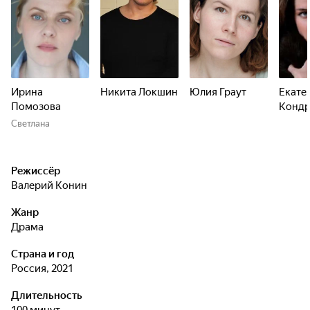
Ирина
Никита Локшин
Юлия Граут
Екате
Помозова
Кондр
Светлана
Режиссёр
Валерий Конин
Жанр
драма
Страна и год
Россия, 2021
Длительность