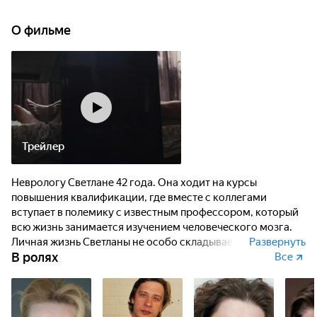
О фильме
Трейлер
Неврологу Светлане 42 года. Она ходит на курсы
повышения квалификации, где вместе с коллегами
вступает в полемику с известным профессором, который
всю жизнь занимается изучением человеческого мозга.
Личная жизнь Светланы не особо складывается.
Развернуть
В ролях
Она замужем, но детей нет. Эмоциональная и бытовая
Все
неустроенность толкает её к отношениям на стороне.