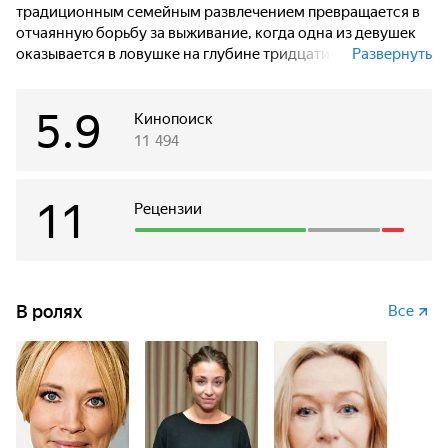
традиционным семейным развлечением превращается в
отчаянную борьбу за выживание, когда одна из девушек
оказывается в ловушке на глубине тридцати метров на
Развернуть
дне океана. Кислород на исходе, связь потеряна, до
ближайшего жилья километры заснеженной пустыни…
5.9
Спасти друг друга можно только совершив невозможное.
Кинопоиск
11 494
11
Рецензии
В ролях
Все