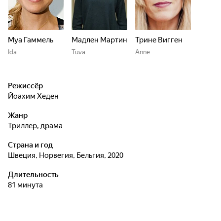
Муа Гаммель
Мадлен Мартин
Трине Вигген
Ida
Tuva
Anne
Режиссёр
Йоахим Хеден
Жанр
триллер, драма
Страна и год
Швеция, Норвегия, Бельгия, 2020
Длительность
81 минута