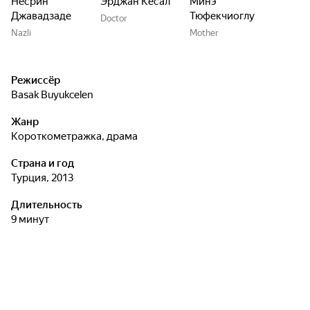
Несрин
Эрджан Кесал
Минэ
Джавадзаде
Тюфекчиоглу
Doctor
Nazli
Mother
Режиссёр
Basak Buyukcelen
Жанр
короткометражка, драма
Страна и год
Турция, 2013
Длительность
9 минут