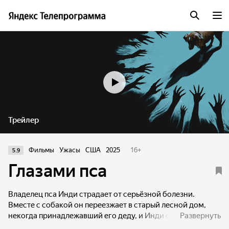
Трейлер
Фильмы
Ужасы
США
2025
16
+
5.9
Глазами пса
Владелец пса Инди страдает от серьёзной болезни.
Вместе с собакой он переезжает в старый лесной дом,
некогда принадлежавший его деду, и Инди сразу чует
Развернуть
неладное. Отважный пёс пытается защитить хозяина