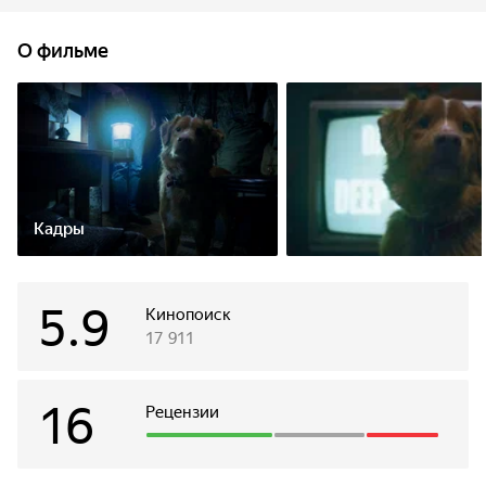
от крадущихся из темноты зловещих теней.
О фильме
Кадры
5.9
Кинопоиск
17 911
16
Рецензии