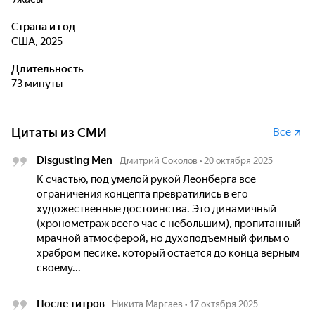
Страна и год
США, 2025
Длительность
73 минуты
Цитаты из СМИ
Все
Disgusting Men
Дмитрий Соколов
•
20 октября 2025
К счастью, под умелой рукой Леонберга все
ограничения концепта превратились в его
художественные достоинства. Это динамичный
(хронометраж всего час с небольшим), пропитанный
мрачной атмосферой, но духоподъемный фильм о
храбром песике, который остается до конца верным
своему...
После титров
Никита Маргаев
•
17 октября 2025