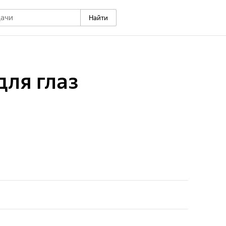
Найти
для глаз
ффективные упражнения для укрепления глазных
ктики офтальмологических заболеваний.