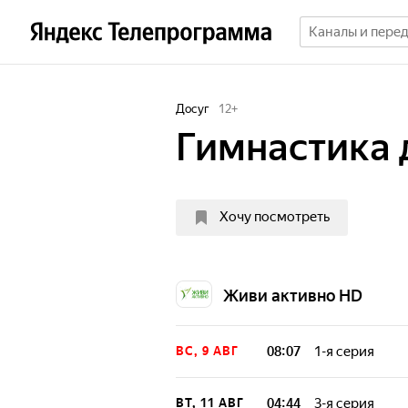
Досуг
12
+
Гимнастика 
Хочу посмотреть
Живи активно HD
08:07
1-я серия
ВС, 9 АВГ
В программе - э
мышц и профила
04:44
3-я серия
ВТ, 11 АВГ