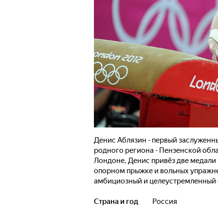
Денис Аблязин - первый заслуженн
родного региона - Пензенской обла
Лондоне, Денис привёз две медали -
опорном прыжке и вольных упражне
амбициозный и целеустремленный с
старательно движется к поставленн
один из лидеров национальной сбо
Страна и год
Россия
спортивной гимнастике в России п