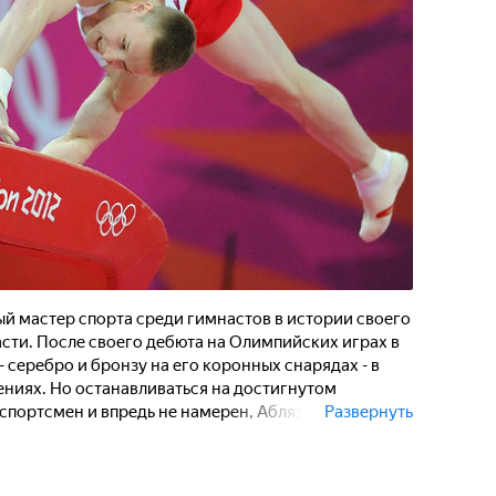
ый мастер спорта среди гимнастов в истории своего
сти. После своего дебюта на Олимпийских играх в
 серебро и бронзу на его коронных снарядах - в
ниях. Но останавливаться на достигнутом
портсмен и впредь не намерен, Аблязин
Развернуть
ой цели - олимпийскому золоту. Знаменитый атлет,
рной России дал новое дыхание мужской
осле продолжительного затишья. Это позволило