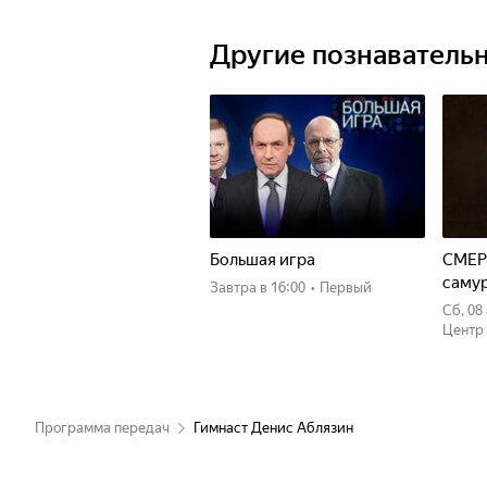
российским болельщикам воспрять
стране высшего золотого пьедестал
Другие познаватель
Большая игра
СМЕР
саму
Завтра
в 16:00
•
Первый
сб, 0
Центр
Программа передач
Гимнаст Денис Аблязин