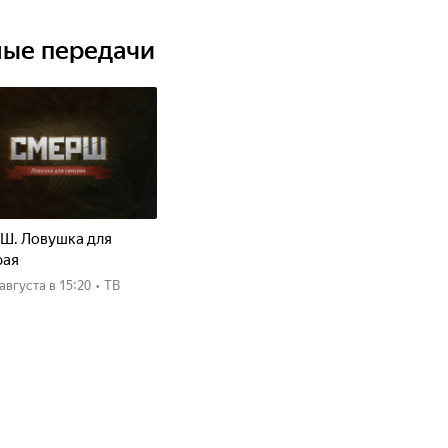
 духом и обрести надежду на возвращение нашей
а.
ные передачи
Ш. Ловушка для
рая
8 августа
в 15:20
•
ТВ