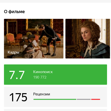
девушке, и Джорджиана решает найти счастье в другом:
она становится законодательницей мод, получает
О фильме
положение в обществе и политическую силу.
Кадры
7.7
Кинопоиск
190 772
175
Рецензии