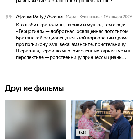
раздражение, а жалость к хорошей актрисе...
Афиша Daily / Афиша
Мария Кувшинова
•
19 января 2009
Кто любит кринолины, парики и муш­ки, тем сюда:
«Герцогиня» — ­добротная, освященная логотипом
Британской радиовещательной корпорации драма
про поп-икону XVIII века: эмансипе, приятельницу
Шеридана, героиню многочисленных карикатур и в
перспективе — родственницу принцессы Дианы...
Другие фильмы
6.8