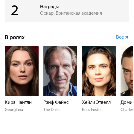
2
Награды
Оскар, Британская академия
В ролях
Все
Кира Найтли
Рэйф Файнс
Хейли Этвелл
Домин
Georgiana
The Duke
Bess Foster
Charles