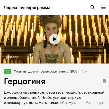
Трейлер
Фильмы
Драма
Великобритания...
2008
16
+
7.7
Герцогиня
Джорджиана с юных лет была взбалмошной, своенравной
и очень обаятельной. Чтобы усмирить яркую
и непокорную дочь, мать выдает её замуж за герцога
Развернуть
графства Девоншир. Однако он холоден к юной и пылкой