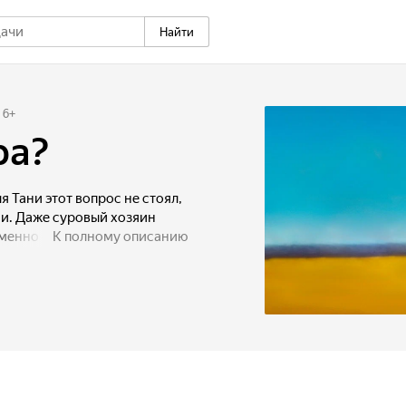
Найти
6
+
ра?
 Тани этот вопрос не стоял,
ни. Даже суровый хозяин
менно отдал ей Багиру
К полному описанию
о для того, чтобы потом
м людям. Пройдут месяцы
дит по телевизору
 жизни своей любимицы.