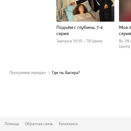
Подъём с глубины. 1-я
Моя л
серия
сери
Завтра
в 10:55
•
ТВ Центр
вс, 09
Центр
Программа передач
Где ты, Багира?
Помощь
Обратная связь
Кинопоиск