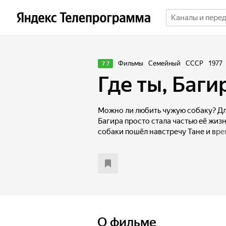
Фильмы
Семейный
СССР
1977
7.7
Где ты, Баги
Можно ли любить чужую собаку? Для
Багира просто стала частью её жиз
собаки пошёл навстречу Тане и вре
на воспитание. К сожалению, тольк
повыгоднее продать собаку други
после разлуки, и Таня случайно уви
необыкновенный репортаж о новой
О фильме