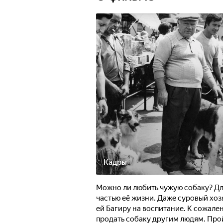
Кадры
Можно ли любить чужую собаку? Для
частью её жизни. Даже суровый хоз
ей Багиру на воспитание. К сожале
продать собаку другим людям. Прой