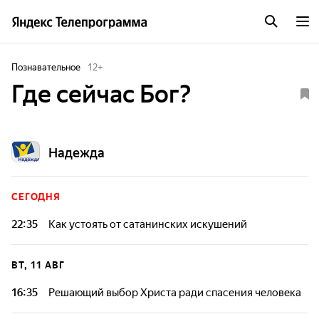
Познавательное
12
+
Где сейчас Бог?
Надежда
СЕГОДНЯ
22:35
Как устоять от сатанинских искушений
Философы и богословы о поиске божественного в мире
технологий. Как изменился наш духовный опыт?
ВТ, 11 АВГ
Исследование концепций от трансцендентности до
"молчания Небес".
16:35
Решающий выбор Христа ради спасения человека
Философы и богословы о поиске божественного в мире