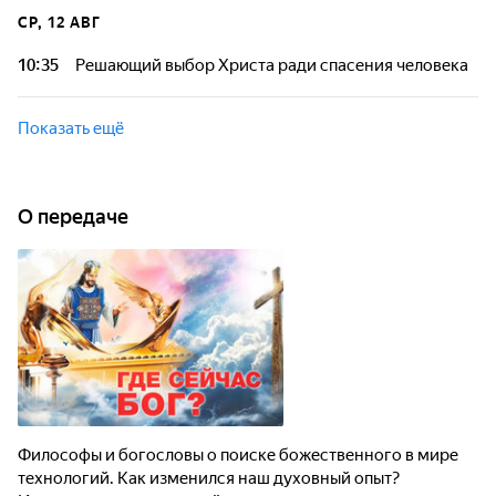
технологий. Как изменился наш духовный опыт?
СР, 12 АВГ
Исследование концепций от трансцендентности до
"молчания Небес".
10:35
Решающий выбор Христа ради спасения человека
Философы и богословы о поиске божественного в мире
технологий. Как изменился наш духовный опыт?
Показать ещё
Исследование концепций от трансцендентности до
"молчания Небес".
О передаче
Философы и богословы о поиске божественного в мире
технологий. Как изменился наш духовный опыт?