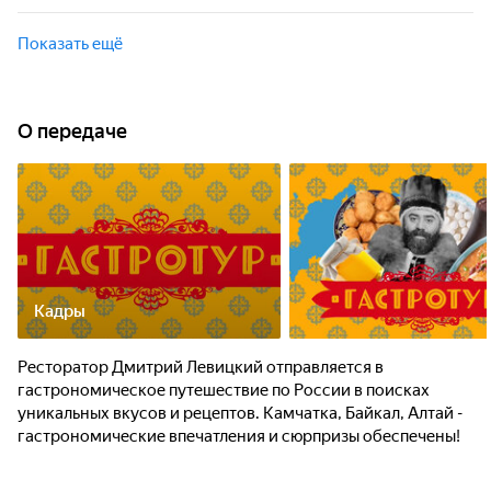
из ледяной воды и завернёт "Мимозу" в японский ролл.
Дмитрий Левицкий попробует на вкус сеть ресторанов
быстрого питания "Вкусно и точка". Соблюдаются ли
Показать ещё
стандарты качества, по-прежнему ли там вкусно или пора
ставить точку?
О передаче
Кадры
Ресторатор Дмитрий Левицкий отправляется в
гастрономическое путешествие по России в поисках
уникальных вкусов и рецептов. Камчатка, Байкал, Алтай -
гастрономические впечатления и сюрпризы обеспечены!