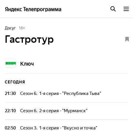
Досуг
16
+
Гастротур
Ключ
СЕГОДНЯ
21:30
Сезон 6. 1-я серия - "Республика Тыва"
Ведущий программы узнает рецепт местного чая,
приготовит сыр, попробует традиционную выпечку,
22:10
Сезон 6. 2-я серия - "Мурманск"
научится доить козу, порыбачит и посмотрит, как делаются
национальные блюда в ресторанной подаче.
Ведущий познакомится с конфетами из горбуши и
мурманскими тошнотиками, попробует рога оленя, откроет
02:50
Сезон 3. 1-я серия - "Вкусно и точка"
секреты приготовления рыбной "Матрёшки", достанет еду