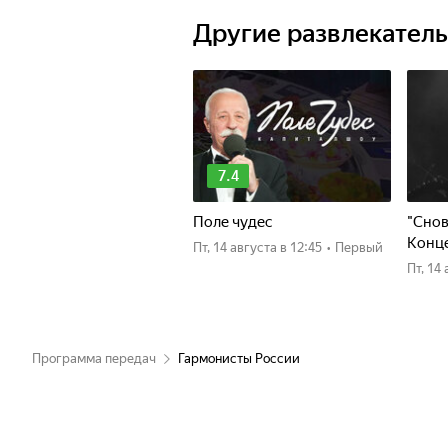
Другие развлекател
7.4
Поле чудес
"Снов
Конце
пт, 14 августа
в 12:45
•
Первый
пт, 1
Программа передач
Гармонисты России