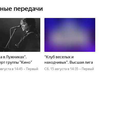
ьные передачи
а в Лужниках".
"Клуб веселых и
рт группы "Кино"
находчивых". Высшая лига
4 августа
в 14:45
•
Первый
сб, 15 августа
в 14:35
•
Первый