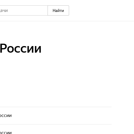
Найти
России
оссии
оссии