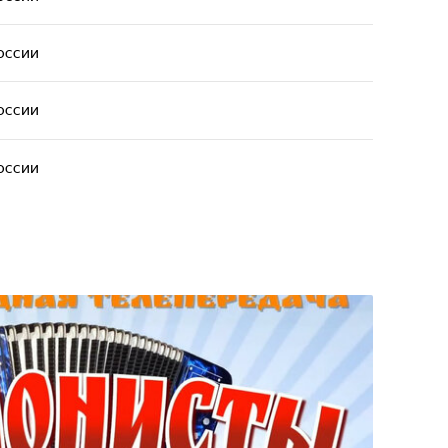
оссии
оссии
оссии