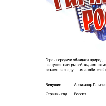
Герои передачи обладают природны
частушек, наигрышей, выдают таки
оставят равнодушными любителей н
Ведущие
Александр Ганиче
Страна и год
Россия