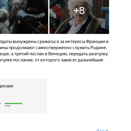
+
8
олдаты вынуждены сражаться за интересы Франции и
рины продолжают самоотверженно служить Родине.
дворе, а третий послан в Венецию, передать шкатулку
атулке послание, от которого зависят дальнейшие
цензии
4