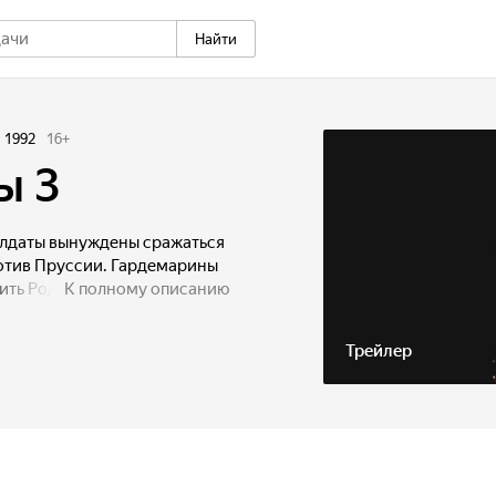
Найти
1992
16
+
ы 3
олдаты вынуждены сражаться
отив Пруссии. Гардемарины
ть Родине. Один - в
К полному описанию
третий послан в Венецию,
а самом деле, в шкатулке
Трейлер
ьнейшие судьбы Европы и