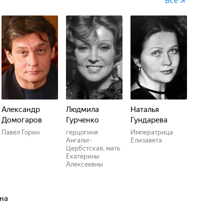
Все
Александр
Людмила
Наталья
Домогаров
Гурченко
Гундарева
Павел Горин
герцогиня
Императрица
Ангальт-
Елизавета
Цербстская, мать
Екатерины
Алексеевны
ина