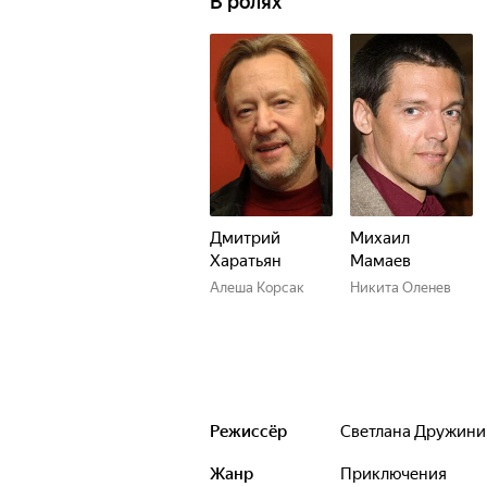
В ролях
Дмитрий
Михаил
Харатьян
Мамаев
Алеша Корсак
Никита Оленев
Режиссёр
Светлана Дружин
Жанр
приключения