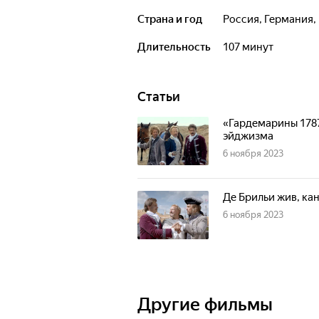
Страна и год
Россия, Германия,
Длительность
107 минут
Статьи
«Гардемарины 1787
эйджизма
6 ноября 2023
Де Брильи жив, ка
6 ноября 2023
Другие фильмы