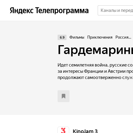
Фильмы
Приключения
Россия...
6.9
Гардемарин
Идет семилетняя война, русские с
за интересы Франции и Австрии пр
продолжают самоотверженно служи
экспедиции, другой - при дворе, а 
передать шкатулку с украшением. Н
послание, от которого зависят дал
России!
KinoJam 3