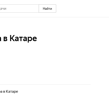
Найти
 в Катаре
а в Катаре