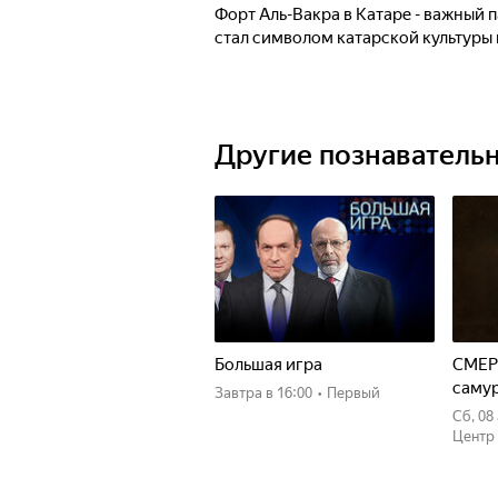
Форт Аль-Вакра в Катаре - важный 
стал символом катарской культуры 
Другие познаватель
Большая игра
СМЕР
саму
Завтра
в 16:00
•
Первый
сб, 0
Центр