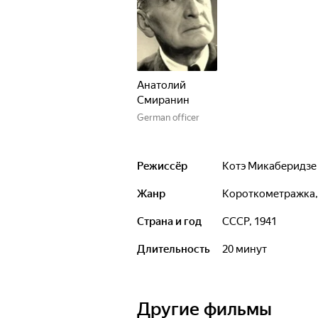
Анатолий
Смиранин
German officer
Режиссёр
Котэ Микаберидзе
Жанр
короткометражка,
Страна и год
СССР, 1941
Длительность
20 минут
Другие фильмы