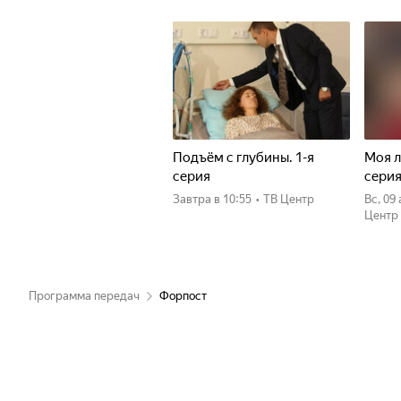
Подъём с глубины. 1-я
Моя л
серия
сери
Завтра
в 10:55
•
ТВ Центр
вс, 09
Центр
Программа передач
Форпост