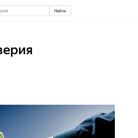
Найти
верия