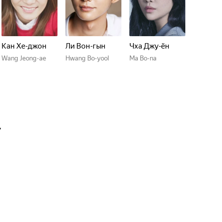
Кан Хе-джон
Ли Вон-гын
Чха Джу-ён
Wang Jeong-ae
Hwang Bo-yool
Ma Bo-na
7