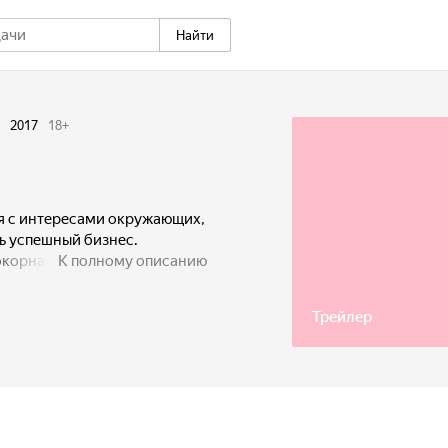
Найти
2017
18
+
я с интересами окружающих,
ь успешный бизнес.
окорная, ставящая интересы
К полному описанию
 бы, идеальная пара.
Трейлер