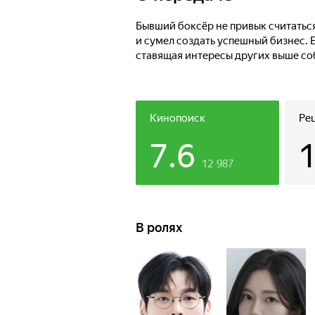
Бывший боксёр не привык считатьс
и сумел создать успешный бизнес. 
ставящая интересы других выше соб
Кинопоиск
Ре
7.6
12 987
В ролях