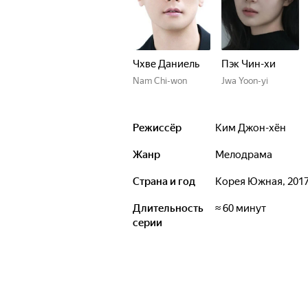
Чхве Даниель
Пэк Чин-хи
Nam Chi-won
Jwa Yoon-yi
Режиссёр
Ким Джон-хён
Жанр
мелодрама
Страна и год
Корея Южная, 201
Длительность
≈ 60 минут
серии