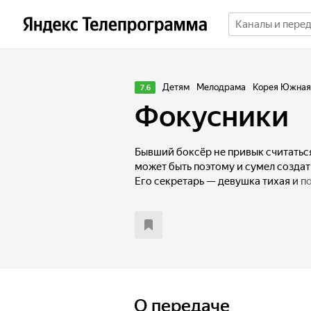
Детям
Мелодрама
Корея Южная
7.6
Фокусники
Бывший боксёр не привык считатьс
может быть поэтому и сумел создат
Его секретарь — девушка тихая и п
других выше собственных. Казалось
О передаче