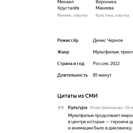
Михаил
Вероника
Хрусталёв
Макеева
Финник, озвучка
Кристина, озвучка
Режиссёр
Денис Чернов
Жанр
мультфильм, прик
Страна и год
Россия, 2022
Длительность
85 минут
Цитаты из СМИ
Культура
Юлия Шампорова
•
28 
Мультфильм продолжает миро
в центре которых — героиня-д
и анимации было в диковинку.