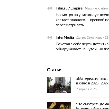
Film.ru / Empire
Максим Клейн
•
Несмотря на уникальную всел
хватает главного — крепкой ис
пересматривать.
InterMedia
Денис Ступников
•
23
Сочетая в себе черты детектив
обнаруживает нешуточный по
Статьи
«Материалистка», 
в кино в 2025–2027
7 апреля 2025
Что смотреть дома
Ромул», «Идеальны