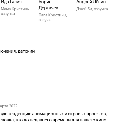
Ида Галич
Борис
Андрей Лёвин
Дергачев
Мама Кристины,
Джей Би, озвучка
озвучка
Папа Кристины,
озвучка
лючения, детский
марта 2022
вую тенденцию анимационных и игровых проектов,
евочка, что до недавнего времени для нашего кино