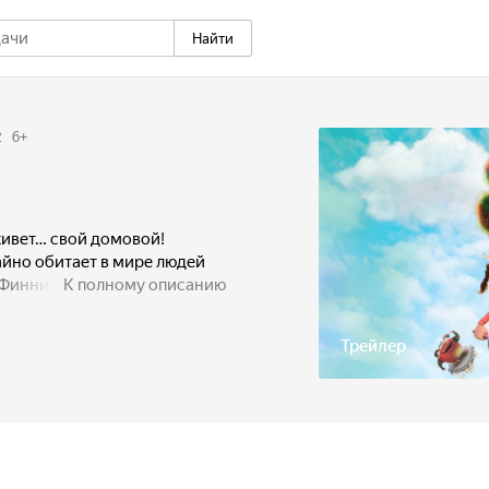
Найти
2
6
+
живет… свой домовой!
айно обитает в мире людей
 Финник — добрый, озорной,
К полному описанию
шутить над жильцами своего
держивается в его владениях
Трейлер
 дом въезжают находчивая
а них уловки домового
тина знакомится с Финником
 временем, в их городке
 пугающие события…
ется стать командой, чтобы