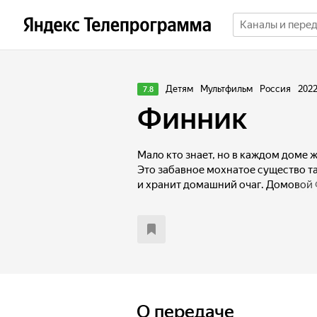
Детям
Мультфильм
Россия
202
7.8
Финник
Мало кто знает, но в каждом доме 
Это забавное мохнатое существо т
и хранит домашний очаг. Домовой
но немного вредный. Он любит под
дома, поэтому ни одна семья не за
надолго. Но все меняется, когда в
девочка Кристина и ее родители: н
совсем не действуют! Вскоре Крис
и узнает тайны жизни домовых. Тем
начинают происходить странные и
Отважной девочке и домовому прид
О передаче