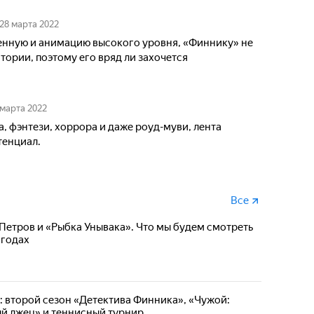
28 марта 2022
енную и анимацию высокого уровня, «Финнику» не
тории, поэтому его вряд ли захочется
 марта 2022
а, фэнтези, хоррора и даже роуд-муви, лента
тенциал.
Все
Петров и «Рыбка Унывака». Что мы будем смотреть
 годах
: второй сезон «Детектива Финника», «Чужой:
й лжец» и теннисный турнир