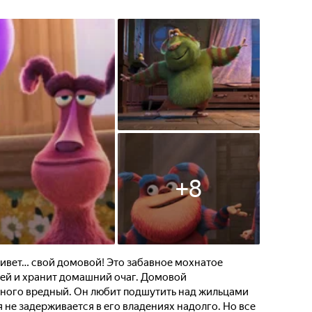
сти город.
+
8
живет… свой домовой! Это забавное мохнатое
дей и хранит домашний очаг. Домовой
ного вредный. Он любит подшутить над жильцами
 не задерживается в его владениях надолго. Но все