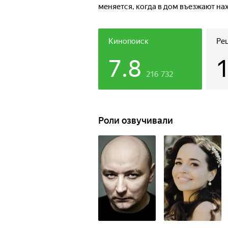
меняется, когда в дом въезжают на
уловки домового совсем не действ
и узнает тайны жизни домовых. Тем
странные и пугающие события… Отв
Кинопоиск
Ре
командой, чтобы разобраться в пр
7.8
216 732
Роли озвучивали