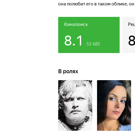
она полюбит его в таком облике, о
силам уж точно несдобровать!
Кинопоиск
Ре
8.1
53 685
В ролях