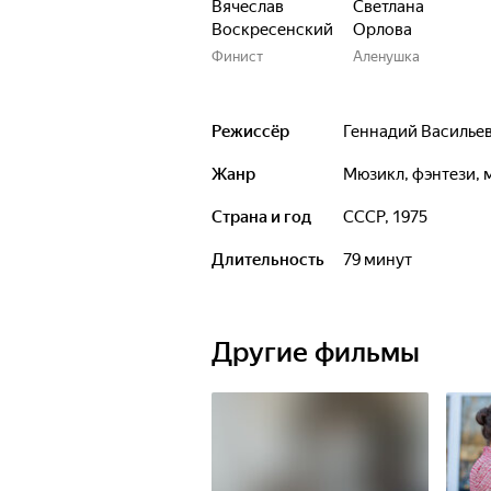
Вячеслав
Светлана
Воскресенский
Орлова
Финист
Аленушка
Режиссёр
Геннадий Василье
Жанр
мюзикл, фэнтези
Страна и год
СССР, 1975
Длительность
79 минут
Другие фильмы