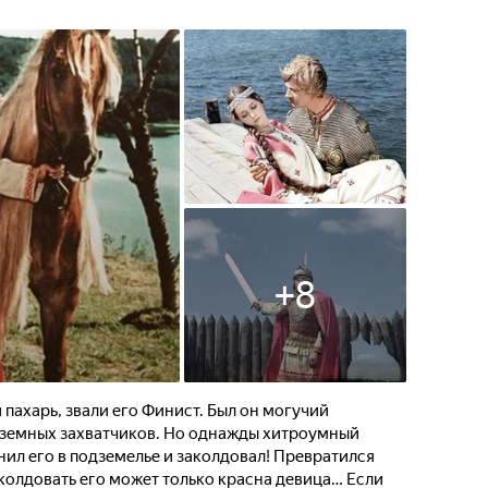
+
8
 пахарь, звали его Финист. Был он могучий
еземных захватчиков. Но однажды хитроумный
ил его в подземелье и заколдовал! Превратился
колдовать его может только красна девица… Если