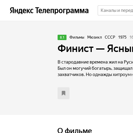
Фильмы
Мюзикл
СССР
1975
1
8.1
Финист — Ясны
В стародавние времена жил на Руси
Был он могучий богатырь, защищал
захватчиков. Но однажды хитроум
царя заманил его в подземелье и з
богатырь в страшное чудище. А рас
красна девица… Если она полюбит е
станет прежним Соколом! И тогда 
несдобровать!
О фильме