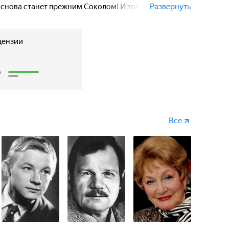
н снова станет прежним Соколом! И тогда злым
Развернуть
цензии
8
Все