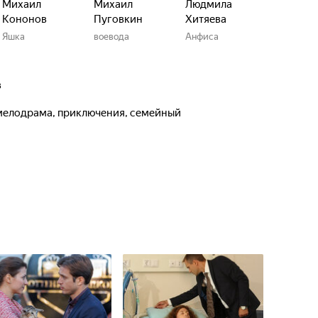
Михаил
Михаил
Людмила
Кононов
Пуговкин
Хитяева
Яшка
воевода
Анфиса
в
, мелодрама, приключения, семейный