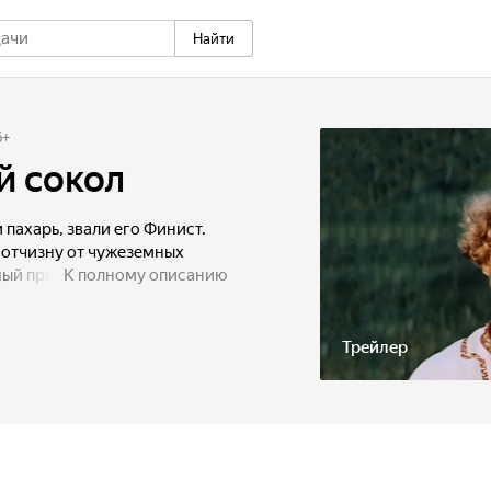
Найти
6
+
й сокол
 пахарь, звали его Финист.
 отчизну от чужеземных
ный прихвостень заморского
К полному описанию
аколдовал! Превратился
колдовать его может только
го в таком облике, он снова
Трейлер
злым силам уж точно