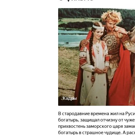
Кадры
В стародавние времена жил на Руси
богатырь, защищал отчизну от чуж
прихвостень заморского царя заман
богатырь в страшное чудище. А рас