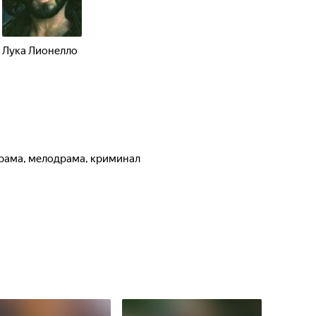
Лука Лионелло
о
 драма, мелодрама, криминал