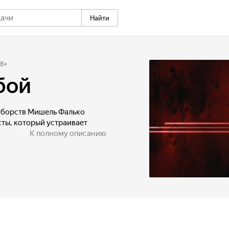
Найти
8
+
бой
борств Мишель Фалько
ты, который устраивает
К полному описанию