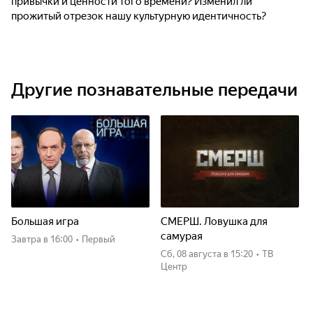
привычки и ценности того времени? Изменил ли
прожитый отрезок нашу культурную идентичность?
Другие познавательные передачи
Большая игра
СМЕРШ. Ловушка для
самурая
Завтра
в 16:00
•
Первый
сб, 08 августа
в 15:20
•
ТВ
Центр